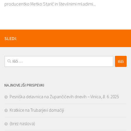
producentko Metko Starič in številnimi mladimi...
SLEDI:
Išči:
NAJNOVEJŠI PRISPEVKI
Pesniška delavnica na Župančičevih dnevih – Vinica, 8. 6. 2025
Kratkice na Trubarjevi domačiji
(brez naslova)