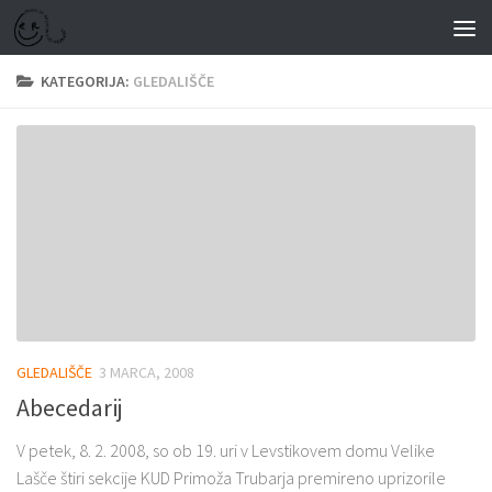
Skip to content
KATEGORIJA:
GLEDALIŠČE
GLEDALIŠČE
3 MARCA, 2008
Abecedarij
V petek, 8. 2. 2008, so ob 19. uri v Levstikovem domu Velike
Lašče štiri sekcije KUD Primoža Trubarja premireno uprizorile