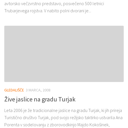
avtorsko večzvrstno predstavo, posvečeno 500 letnici
Trubarjevega rojstva. V nabito polni dvorani je...
GLEDALIŠČE
3 MARCA, 2008
Žive jaslice na gradu Turjak
Leta 2006 je že tradicionalne jaslice na gradu Turjak, ki jih prireja
Turistično društvo Turjak, pod svojo režijsko taktirko ustvarila Ana
Porenta v sodelovanju z zborovodkinjo Majdo Kokošinek,