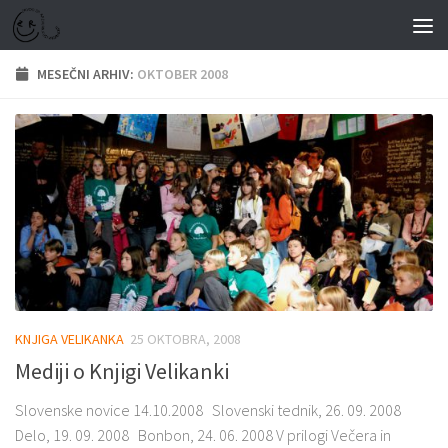
Skip to content
MESEČNI ARHIV:
OKTOBER 2008
KNJIGA VELIKANKA
25 OKTOBRA, 2008
Mediji o Knjigi Velikanki
Slovenske novice 14.10.2008 Slovenski tednik, 26. 09. 2008
Delo, 19. 09. 2008 Bonbon, 24. 06. 2008 V prilogi Večera in