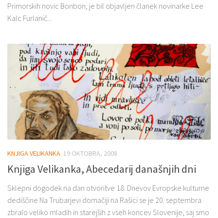
Primorskih novic Bonbon, je bil objavljen članek novinarke Lee
Kalc Furlanič...
KNJIGA VELIKANKA
19 OKTOBRA, 2008
Knjiga Velikanka, Abecedarij današnjih dni
Sklepni dogodek na dan otvoritve 18. Dnevov Evropske kulturne
dediščine Na Trubarjevi domačiji na Rašici se je 20. septembra
zbralo veliko mladih in starejših z vseh koncev Slovenije, saj smo