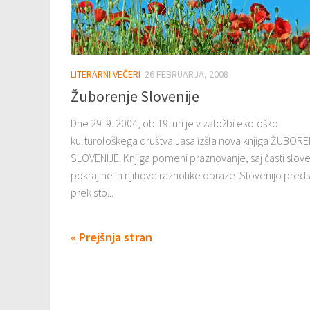
LITERARNI VEČERI
26 FEBRUARJA, 2008
Žuborenje Slovenije
Dne 29. 9. 2004, ob 19. uri je v založbi ekološko
kulturološkega društva Jasa izšla nova knjiga ŽUBOR
SLOVENIJE. Knjiga pomeni praznovanje, saj časti slov
pokrajine in njihove raznolike obraze. Slovenijo preds
prek sto...
« Prejšnja stran