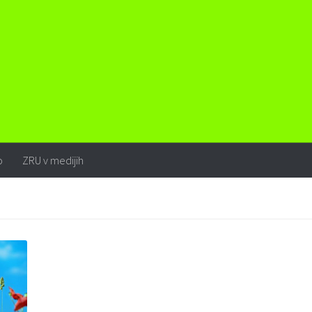
o
ZRU v medijih