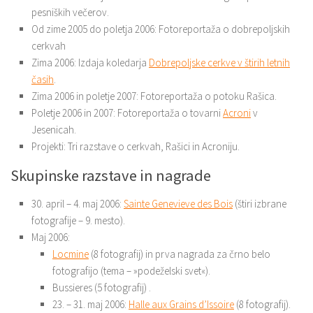
pesniških večerov.
Od zime 2005 do poletja 2006: Fotoreportaža o dobrepoljskih
cerkvah
Zima 2006: Izdaja koledarja
Dobrepoljske cerkve v štirih letnih
časih
.
Zima 2006 in poletje 2007: Fotoreportaža o potoku Rašica.
Poletje 2006 in 2007: Fotoreportaža o tovarni
Acroni
v
Jesenicah.
Projekti: Tri razstave o cerkvah, Rašici in Acroniju.
Skupinske razstave in nagrade
30. april – 4. maj 2006:
Sainte Genevieve des Bois
(štiri izbrane
fotografije – 9. mesto).
Maj 2006:
Locmine
(8 fotografij) in prva nagrada za črno belo
fotografijo (tema – »podeželski svet«).
Bussieres (5 fotografij) .
23. – 31. maj 2006:
Halle aux Grains d’Issoire
(8 fotografij).