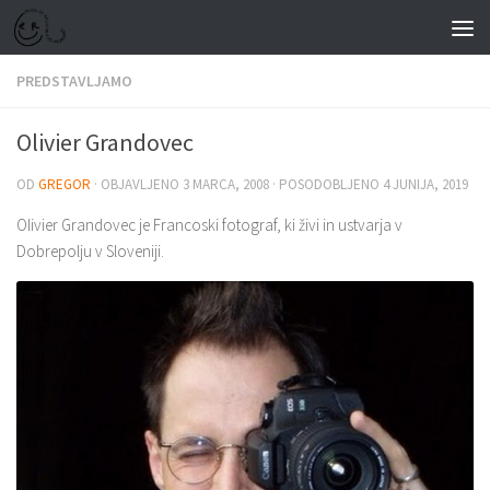
Skip to content
PREDSTAVLJAMO
Olivier Grandovec
OD
GREGOR
· OBJAVLJENO
3 MARCA, 2008
· POSODOBLJENO
4 JUNIJA, 2019
Olivier Grandovec je Francoski fotograf, ki živi in ustvarja v
Dobrepolju v Sloveniji.