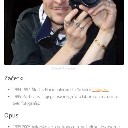
Olivier Grandovec
Začetki
1994-1997: Študij v Nacionalni umetniški šoli v
Limogesu
.
1995: Postavitev mojega osebnega foto laboratorija za črno-
belo fotografijo.
Opus
1995-2005: Avtorsko delo na koncertih, pa tudi po dogovoru z