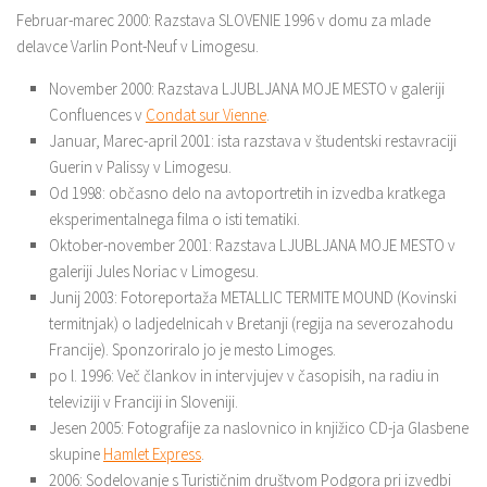
Februar-marec 2000: Razstava SLOVENIE 1996 v domu za mlade
delavce Varlin Pont-Neuf v Limogesu.
November 2000: Razstava LJUBLJANA MOJE MESTO v galeriji
Confluences v
Condat sur Vienne
.
Januar, Marec-april 2001: ista razstava v študentski restavraciji
Guerin v Palissy v Limogesu.
Od 1998: občasno delo na avtoportretih in izvedba kratkega
eksperimentalnega filma o isti tematiki.
Oktober-november 2001: Razstava LJUBLJANA MOJE MESTO v
galeriji Jules Noriac v Limogesu.
Junij 2003: Fotoreportaža METALLIC TERMITE MOUND (Kovinski
termitnjak) o ladjedelnicah v Bretanji (regija na severozahodu
Francije). Sponzoriralo jo je mesto Limoges.
po l. 1996: Več člankov in intervjujev v časopisih, na radiu in
televiziji v Franciji in Sloveniji.
Jesen 2005: Fotografije za naslovnico in knjižico CD-ja Glasbene
skupine
Hamlet Express
.
2006: Sodelovanje s Turističnim društvom Podgora pri izvedbi