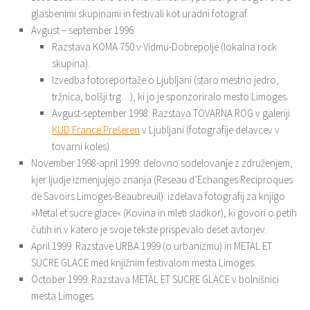
glasbenimi skupinami in festivali kot uradni fotograf.
Avgust – september 1996:
Razstava KOMA 750 v Vidmu-Dobrepolje (lokalna rock
skupina).
Izvedba fotoreportaže o Ljubljani (staro mestno jedro,
tržnica, bolšji trg…), ki jo je sponzoriralo mesto Limoges.
Avgust-september 1998: Razstava TOVARNA ROG v galeriji
KUD France Prešeren
v Ljubljani (fotografije delavcev v
tovarni koles).
November 1998-april 1999: delovno sodelovanje z združenjem,
kjer ljudje izmenjujejo znanja (Reseau d’Echanges Reciproques
de Savoirs Limoges-Beaubreuil): izdelava fotografij za knjigo
»Metal et sucre glace« (Kovina in mleti sladkor), ki govori o petih
čutih in v katero je svoje tekste prispevalo deset avtorjev.
April 1999: Razstave URBA 1999 (o urbanizmu) in METAL ET
SUCRE GLACE med knjižnim festivalom mesta Limoges.
October 1999: Razstava METAL ET SUCRE GLACE v bolnišnici
mesta Limoges.