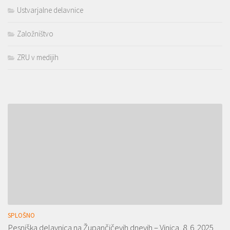
Ustvarjalne delavnice
Založništvo
ZRU v medijih
SPLOŠNO
Pesniška delavnica na Župančičevih dnevih – Vinica, 8. 6. 2025