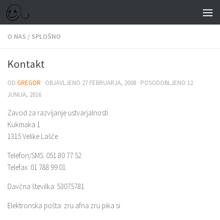
Skip to content
O NAS
/
SPLOŠNO
Kontakt
OD
GREGOR
· OBJAVLJENO
27 FEBRUARJA, 2008
· POSODOBLJENO
12
JUNIJA, 2016
Zavod za razvijanje ustvarjalnosti
Kukmaka 1
1315 Velike Lašče
Telefon/SMS: 051 80 77 52
Telefax: 01 788 99 01
Davčna številka: 53075781
Elektronska pošta: zru afna zru pika si